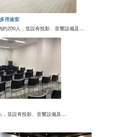
號多用途室
納約200人，並設有投影、音響設備及…
5人，並設有投影、音響設備及…