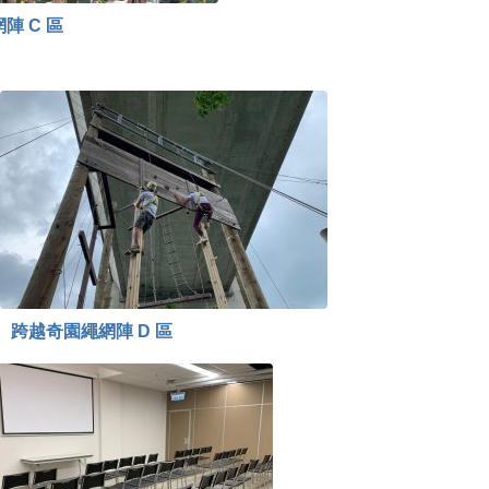
陣 C 區
跨越奇園繩網陣 D 區