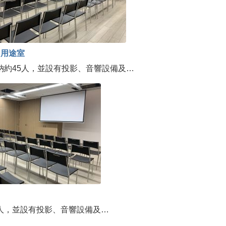
多用途室
納約45人，並設有投影、音響設備及…
0人，並設有投影、音響設備及…