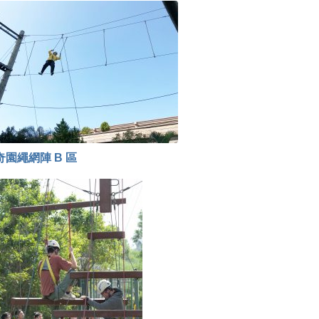
奇園繩網陣 B 區